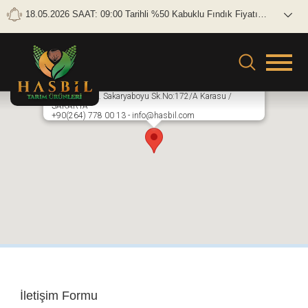
18.05.2026 SAAT: 09:00 Tarihli %50 Kabuklu Fındık Fiyatı
Brüt: 0 TL/KG Net: 0 TL/KG
Hasbil Fındık
Adatepe Mah. Sakaryaboyu Sk.No:172/A Karasu /
SAKARYA
+90(264) 778 00 13 - info@hasbil.com
İletişim Formu