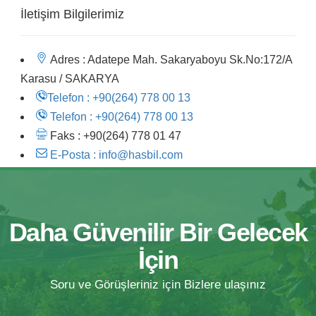
İletişim Bilgilerimiz
Adres :
Adatepe Mah. Sakaryaboyu Sk.No:172/A
Karasu / SAKARYA
Telefon :
+90(264) 778 00 13
Telefon :
+90(264) 778 00 13
Faks :
+90(264) 778 01 47
E-Posta :
info@hasbil.com
Daha Güvenilir Bir Gelecek
İçin
Soru ve Görüşleriniz için Bizlere ulaşınız