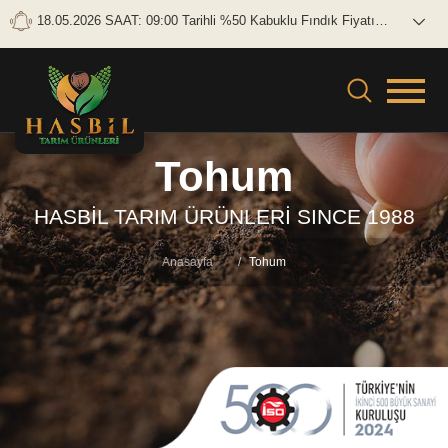
18.05.2026 SAAT: 09:00 Tarihli %50 Kabuklu Fındık Fiyatı
Brüt: 0 TL/KG Net: 0 TL/KG
Tohum
HASBİL TARIM ÜRÜNLERİ SINCE 1988
Anasayfa
Tohum