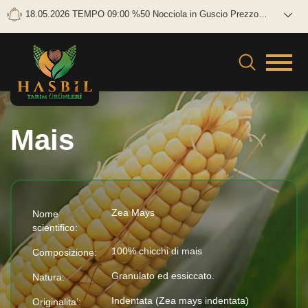
18.05.2026 TEMPO 09:00 %50 Nocciola in Guscio Prezzo
lordo: 0 TL/KG Netto: 0 TL/KG
Mais
Zea Mays
Nome
scientifico:
100% chicchi di mais
Composizione:
Granulato ed essiccato.
Natura:
Indentata (Zea mays indentata)
Originalita’: